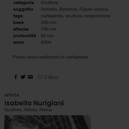
categoria
Scultura
soggetto
Astratto, Bellezza, Figura umana
tags
cartapesta
,
scultura
,
sospensione
base
200 cm
altezza
100 cm
profondità
60 cm
anno
2004
Pezzo unico realizzato in cartapesta
0
likes
artista
Isabella Nurigiani
Scultore, Artista, Roma