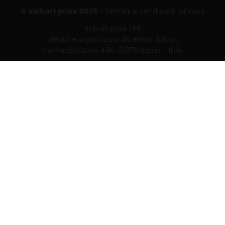
© exibart prize 2026
-
termini e condizioni
privacy
exibart prize EP6
ideato e organizzato da exibartlab srl,
Via Placido Zurla 49b, 00176 Roma - Italy
web design and development by
Infmedia