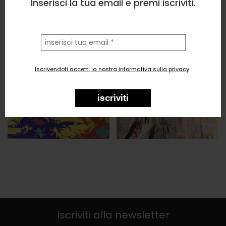
Inserisci la tua email e premi iscriviti.
la
tua
email
Iscrivendoti accetti la nostra informativa sulla privacy
.
iscriviti
Iscriviti alla newsletter