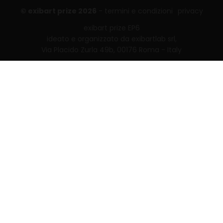
© exibart prize 2026
-
termini e condizioni
privacy
exibart prize EP6
ideato e organizzato da exibartlab srl,
Via Placido Zurla 49b, 00176 Roma - Italy
web design and development by
Infmedia