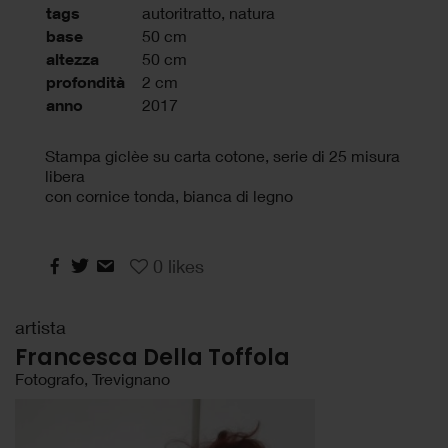
tags
autoritratto
,
natura
base
50 cm
altezza
50 cm
profondità
2 cm
anno
2017
Stampa giclèe su carta cotone, serie di 25 misura
libera
con cornice tonda, bianca di legno
0
likes
artista
Francesca Della Toffola
Fotografo, Trevignano