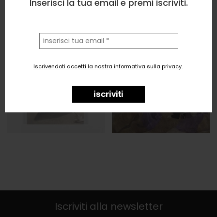
Inserisci la tua email e premi iscriviti.
la
tua
email
Iscrivendoti accetti la nostra informativa sulla privacy
.
iscriviti
Iscriviti alla newsletter