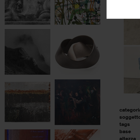
categori
soggett
tags
base
altezza