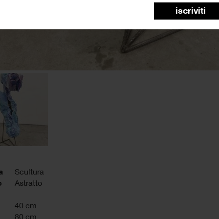
iscriviti
a
Scultura
o
Astratto
40 cm
80 cm