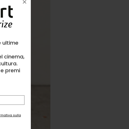
×
e ultime
el cinema,
ultura.
l e premi
ormativa sulla