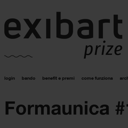
login
bando
benefit e premi
come funziona
arch
Formaunica #