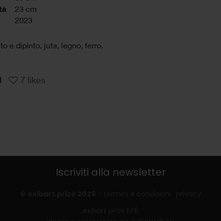
tà
23 cm
2023
o e dipinto, juta, legno, ferro.
7
likes
Iscriviti alla newsletter
© exibart prize 2026
-
termini e condizioni
privacy
exibart prize EP6