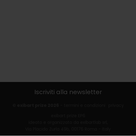
Iscriviti alla newsletter
© exibart prize 2026
-
termini e condizioni
privacy
exibart prize EP6
ideato e organizzato da exibartlab srl,
Via Placido Zurla 49b, 00176 Roma - Italy