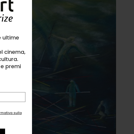
e ultime
el cinema,
ultura.
l e premi
ormativa sulla