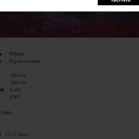
a
Pittura
o
Figura umana
100 cm
100 cm
tà
4 cm
2007
u tela
0
likes