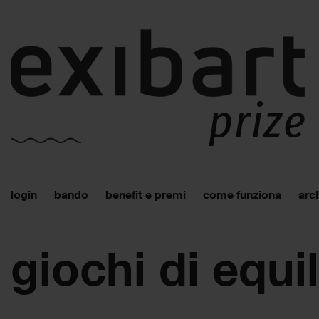
login
bando
benefit e premi
come funziona
arch
giochi di equil