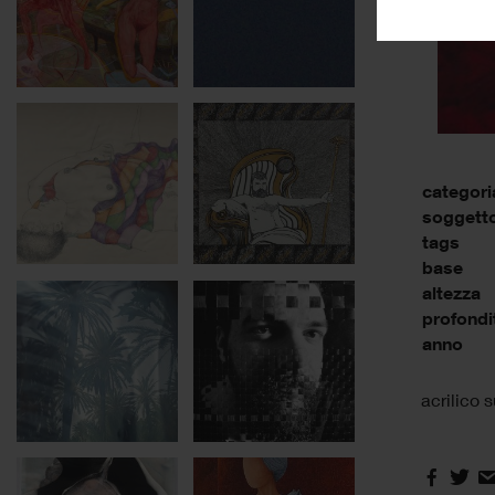
categori
soggett
tags
base
altezza
profondi
anno
acrilico s