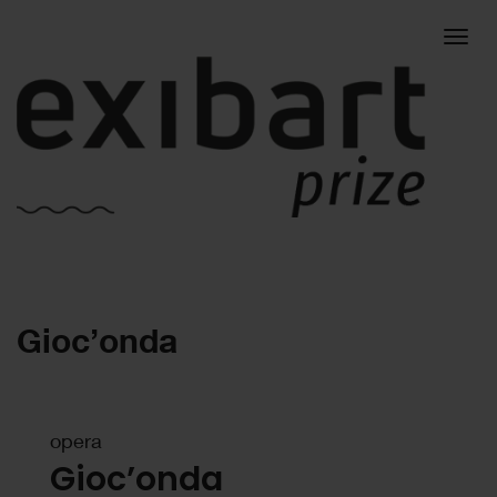
Togg
Gioc’onda
navig
opera
Gioc’onda