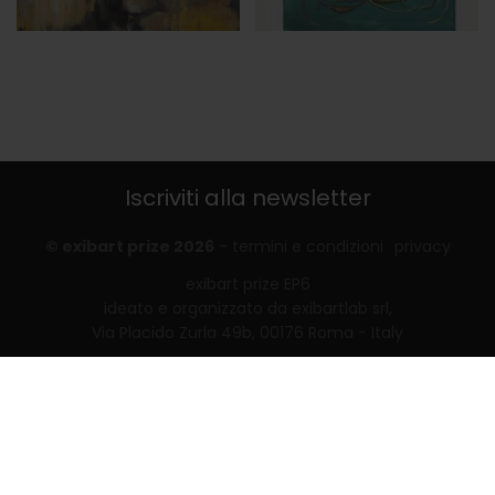
Iscriviti alla newsletter
© exibart prize 2026
-
termini e condizioni
privacy
exibart prize EP6
ideato e organizzato da exibartlab srl,
Via Placido Zurla 49b, 00176 Roma - Italy
web design and development by
Infmedia