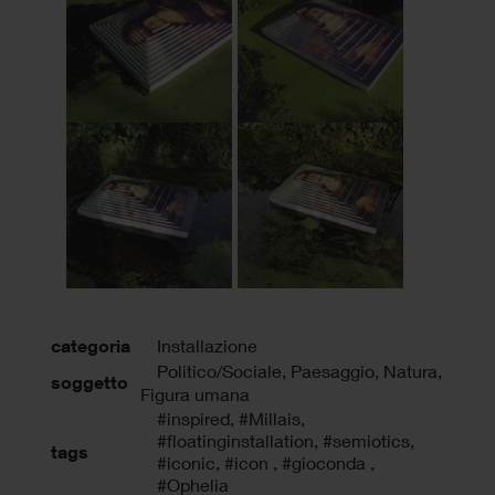
categoria
Installazione
Politico/Sociale, Paesaggio, Natura,
soggetto
Figura umana
#inspired
,
#Millais
,
#floatinginstallation
,
#semiotics
,
tags
#iconic
,
#icon
,
#gioconda
,
#Ophelia