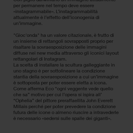
per permanere nel tempo deve essere
«instagrammabile». L’instagrammabilità
attualmente è l’effetto dell’iconogenia di
un’immagine.
"Gioc'onda" ha un valore citazionale, è frutto di
un insieme di rettangoli sovrapposti proprio per
risaltare la sovraesposizione delle immagini
diffuse nei new media attraverso gli iconici layout
rettangolari di Instagram.
La scelta di installare la scultura galleggiante in
uno stagno è per sottolineare la condizione
stantia della sovraesposizione a cui un’immagine
è sottoposta per poter essere eletta a icona.
Come afferma Eco “ogni veggente vede quello
che sa” motivo per cui l’opera si ispira all’
“Ophelia” del pittore preraffaellita John Everett
Millais perché per poter prevedere la condizione
futura delle icone o almeno riuscire a intravederle
è necessario «sedersi sulle spalle dei giganti».