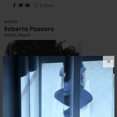
0
likes
artista
Roberta Passaro
Artista, Napoli
×