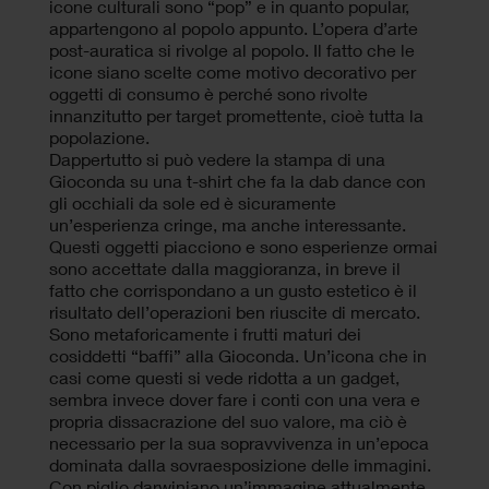
icone culturali sono “pop” e in quanto popular,
appartengono al popolo appunto. L’opera d’arte
post-auratica si rivolge al popolo. Il fatto che le
icone siano scelte come motivo decorativo per
oggetti di consumo è perché sono rivolte
innanzitutto per target promettente, cioè tutta la
popolazione.
Dappertutto si può vedere la stampa di una
Gioconda su una t-shirt che fa la dab dance con
gli occhiali da sole ed è sicuramente
un’esperienza cringe, ma anche interessante.
Questi oggetti piacciono e sono esperienze ormai
sono accettate dalla maggioranza, in breve il
fatto che corrispondano a un gusto estetico è il
risultato dell’operazioni ben riuscite di mercato.
Sono metaforicamente i frutti maturi dei
cosiddetti “baffi” alla Gioconda. Un’icona che in
casi come questi si vede ridotta a un gadget,
sembra invece dover fare i conti con una vera e
propria dissacrazione del suo valore, ma ciò è
necessario per la sua sopravvivenza in un’epoca
dominata dalla sovraesposizione delle immagini.
Con piglio darwiniano un’immagine attualmente