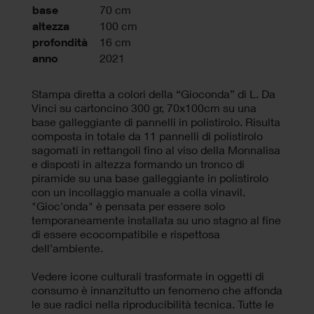
base
70 cm
altezza
100 cm
profondità
16 cm
anno
2021
Stampa diretta a colori della “Gioconda” di L. Da
Vinci su cartoncino 300 gr, 70x100cm su una
base galleggiante di pannelli in polistirolo. Risulta
composta in totale da 11 pannelli di polistirolo
sagomati in rettangoli fino al viso della Monnalisa
e disposti in altezza formando un tronco di
piramide su una base galleggiante in polistirolo
con un incollaggio manuale a colla vinavil.
"Gioc'onda" è pensata per essere solo
temporaneamente installata su uno stagno al fine
di essere ecocompatibile e rispettosa
dell’ambiente.
Vedere icone culturali trasformate in oggetti di
consumo è innanzitutto un fenomeno che affonda
le sue radici nella riproducibilità tecnica. Tutte le