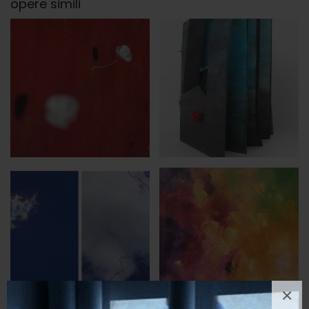
opere simili
×