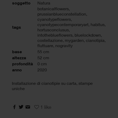
soggetto
Natura
botanicalflowers
,
prussianblueconstellation
,
cyanotypeflowers
,
cyanotypecontemporaryart
,
habitus
,
tags
hortusconclusus
,
intotheblueflowers
,
bluelockdown
,
costellazione
,
mygarden
,
cianotipia
,
fluttuare
,
nogravity
base
55 cm
altezza
52 cm
profondità
0 cm
anno
2020
Installazione di cianotipie su carta, stampe
uniche
1
like