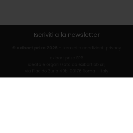
Iscriviti alla newsletter
© exibart prize 2026
-
termini e condizioni
privacy
exibart prize EP6
ideato e organizzato da exibartlab srl,
Via Placido Zurla 49b, 00176 Roma - Italy
web design and development by
Infmedia