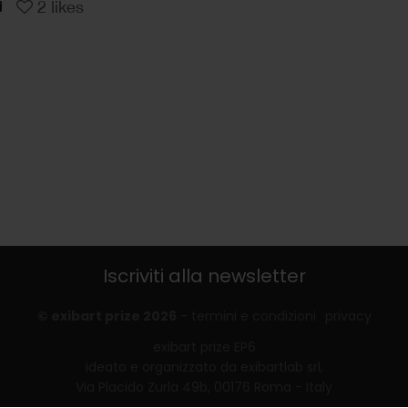
2
likes
Iscriviti alla newsletter
© exibart prize 2026
-
termini e condizioni
privacy
exibart prize EP6
ideato e organizzato da exibartlab srl,
Via Placido Zurla 49b, 00176 Roma - Italy