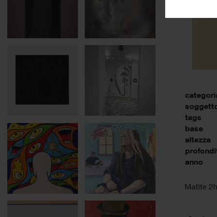
categori
soggett
tags
base
altezza
profondi
anno
Matite 2h