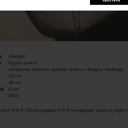
a
Disegno
o
Figura umana
visodonna
,
realismo
,
portrait
,
realism
,
disegno
,
drawings
33 cm
48 cm
tà
0 cm
2020
;hb;2-4-6-8-12b lumograph; 4-6-8 lumoghraph black su foglio l