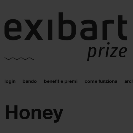
login
bando
benefit e premi
come funziona
arch
Honey