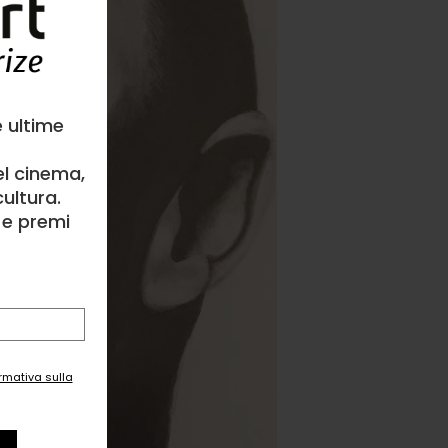
e ultime
el cinema,
ultura.
l e premi
ormativa sulla