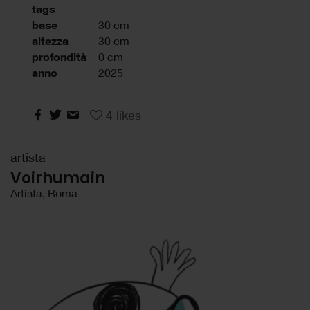
tags
base
30 cm
altezza
30 cm
profondità
0 cm
anno
2025
4
likes
artista
Voirhumain
Artista, Roma