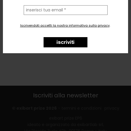
la
tua
email
Iscrivendoti accetti la nostra informativa sulla privacy
.
iscriviti
Iscriviti alla newsletter
© exibart prize 2026
-
termini e condizioni
privacy
exibart prize EP6
ideato e organizzato da exibartlab srl,
Via Placido Zurla 49b, 00176 Roma - Italy