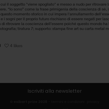
in cui il soggetto "viene spogliato" e messo a nudo per ritrovare 
stere. “Io sono” come la frase primigenia della coscienza di sè,
 questo momento storico in cui impera l'annullamento dell'ess
e i sogni per il proprio futuro rischiano di essere negati per lasc
 di ritrovare la coscienza dell’essere poiché questo mondo ha
fotografia; tiratura 7; supporto: stampa fine art su carta metal 
4
likes
Iscriviti alla newsletter
© exibart prize 2026
-
termini e condizioni
privacy