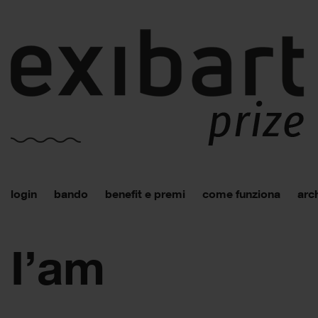
login
bando
benefit e premi
come funziona
arch
I’am