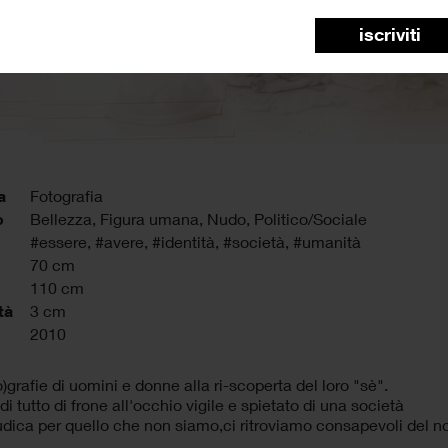
iscriviti
a
Fotografia
o
Bellezza, Figura umana, Nudo, Politico/Sociale
#essere
,
#avere
,
#identità
,
#società
,
#umanità
70 cm
110 cm
tà
3 cm
2010
o)grafie di uomini e donne alla ri-scoperta del loro "sè".
di tutto di frone all'occhio vigile e spietato di una società
udica per quello che non siamo,ci ritroviamo consapevoli del 