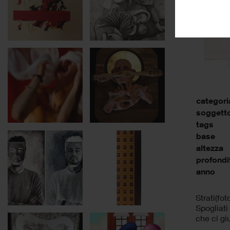
categori
soggett
tags
base
altezza
profondi
anno
Strati(fot
Spogliati 
che ci gi