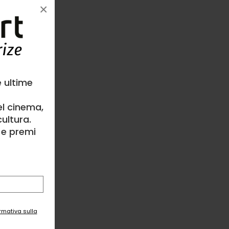
×
e ultime
el cinema,
ultura.
l e premi
ormativa sulla