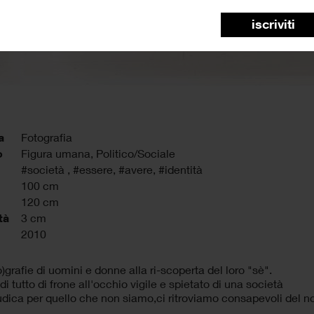
iscriviti
a
Fotografia
o
Figura umana, Politico/Sociale
#società
,
#essere
,
#avere
,
#identità
100 cm
120 cm
tà
3 cm
2010
o)grafie di uomini e donne alla ri-scoperta del loro "sè".
di tutto di frone all'occhio vigile e spietato di una società
udica per quello che non siamo,ci ritroviamo consapevoli del