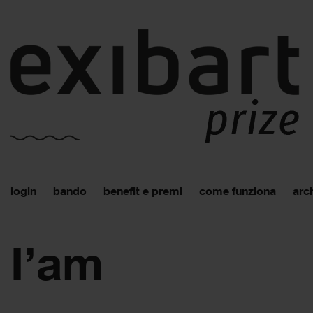
login
bando
benefit e premi
come funziona
arch
I’am