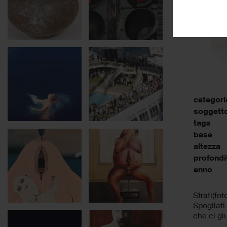
categori
soggett
tags
base
altezza
profondi
anno
Strati(fot
Spogliati 
che ci gi