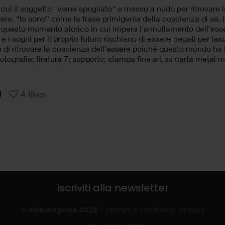
in cui il soggetto "viene spogliato" e messo a nudo per ritrovare 
stere. “Io sono” come la frase primigenia della coscienza di sè,
 questo momento storico in cui impera l'annullamento dell'ess
e i sogni per il proprio futuro rischiano di essere negati per lasc
 di ritrovare la coscienza dell’essere poiché questo mondo ha
fotografia; tiratura 7; supporto: stampa fine art su carta metal 
4
likes
Iscriviti alla newsletter
© exibart prize 2026
-
termini e condizioni
privacy