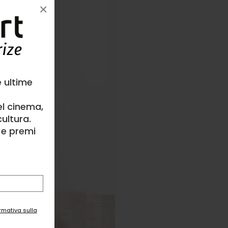
×
e ultime
el cinema,
ultura.
l e premi
ormativa sulla