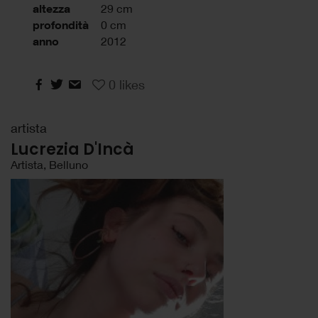
altezza
29 cm
profondità
0 cm
anno
2012
0
likes
artista
Lucrezia D'Incà
Artista, Belluno