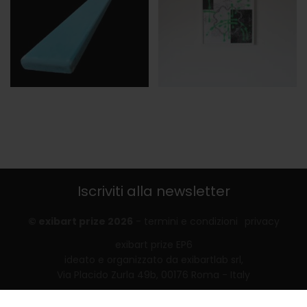
Iscriviti alla newsletter
© exibart prize 2026
-
termini e condizioni
privacy
exibart prize EP6
ideato e organizzato da exibartlab srl,
Via Placido Zurla 49b, 00176 Roma - Italy
web design and development by
Infmedia