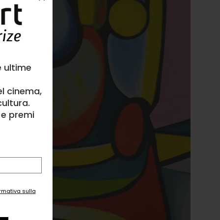
e ultime
el cinema,
ultura.
l e premi
ormativa sulla