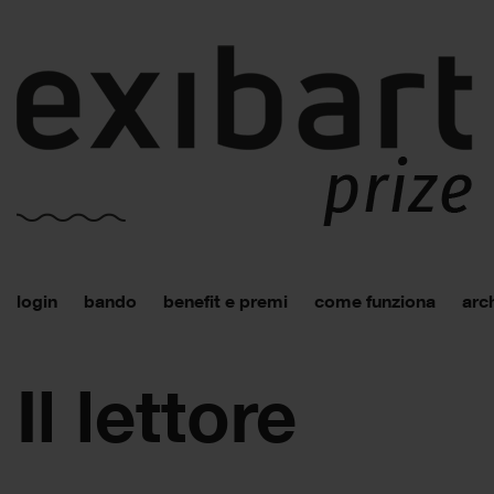
login
bando
benefit e premi
come funziona
arch
Il lettore