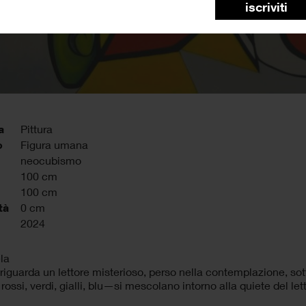
iscriviti
a
Pittura
o
Figura umana
neocubismo
100 cm
100 cm
tà
0 cm
2024
ela
riguarda un lettore misterioso, perso nella contemplazione, sot
rossi, verdi, gialli, blu—si mescolano intorno alla quiete del let