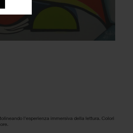
tolineando l'esperienza immersiva della lettura. Colori
tore.