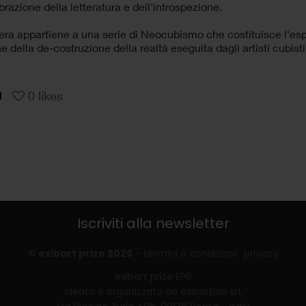
razione della letteratura e dell'introspezione.
era appartiene a una serie di Neocubismo che costituisce l'es
e della de-costruzione della realtà eseguita dagli artisti cubist
0
likes
Iscriviti alla newsletter
© exibart prize 2026
-
termini e condizioni
privacy
exibart prize EP6
ideato e organizzato da exibartlab srl,