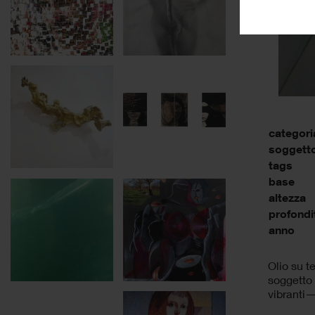
categori
soggett
tags
base
altezza
profondi
anno
Olio su t
soggetto 
vibranti—