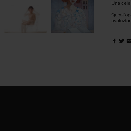
Una celeb
Quest'op
evoluzion