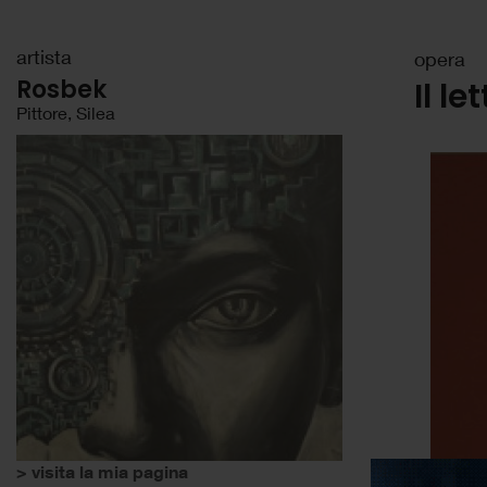
artista
opera
Rosbek
Il le
Pittore, Silea
> visita la mia pagina