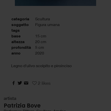
categoria
Scultura
soggetto
Figura umana
tags
base
15 cm
altezza
20 cm
profondità
5 cm
anno
2020
Legno d'ulivo scolpito e piroinciso
2
likes
artista
Patrizia Bove
Performer, Pittore, Scultore, Aradeo