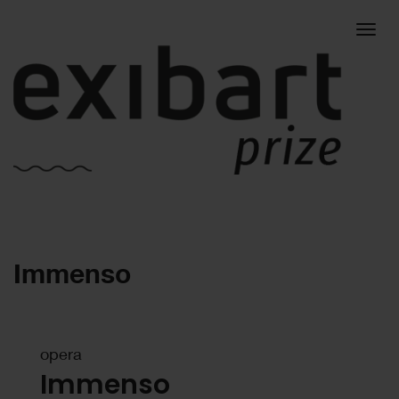
Togg
Immenso
navig
opera
Immenso