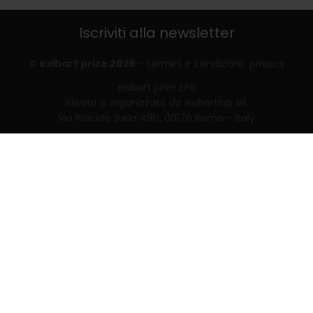
Iscriviti alla newsletter
© exibart prize 2026
-
termini e condizioni
privacy
exibart prize EP6
ideato e organizzato da exibartlab srl,
Via Placido Zurla 49b, 00176 Roma - Italy
web design and development by
Infmedia