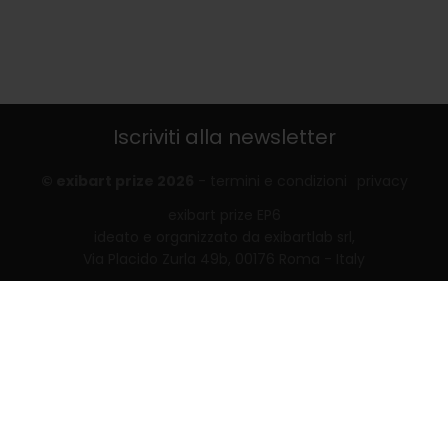
Iscriviti alla newsletter
© exibart prize 2026
-
termini e condizioni
privacy
exibart prize EP6
ideato e organizzato da exibartlab srl,
Via Placido Zurla 49b, 00176 Roma - Italy
web design and development by
Infmedia