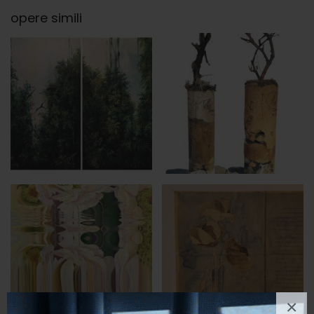
opere simili
×