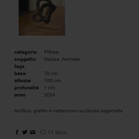
categoria
Pittura
soggetto
Natura, Animale
tags
base
70 cm
altezza
100 cm
profondità
1 cm
anno
2024
Acrilico, grafite e carboncino su tavola sagomata
17
likes