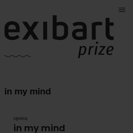
Togg
in my mind
navig
opera
in my mind