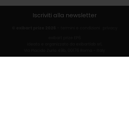
Iscriviti alla newsletter
© exibart prize 2026
-
termini e condizioni
privacy
exibart prize EP6
ideato e organizzato da exibartlab srl,
Via Placido Zurla 49b, 00176 Roma - Italy
web design and development by
Infmedia