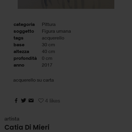
categoria
Pittura
soggetto
Figura umana
tags
acquerello
base
30 cm
altezza
40 cm
profondità
0 cm
anno
2017
acquerello su carta
4
likes
artista
Catia Di Mieri