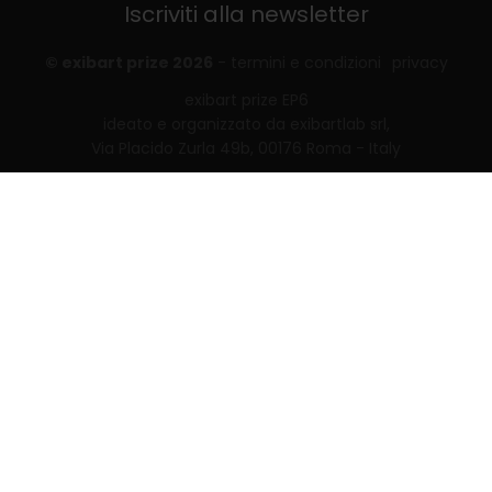
Iscriviti alla newsletter
© exibart prize 2026
-
termini e condizioni
privacy
exibart prize EP6
ideato e organizzato da exibartlab srl,
Via Placido Zurla 49b, 00176 Roma - Italy
web design and development by
Infmedia