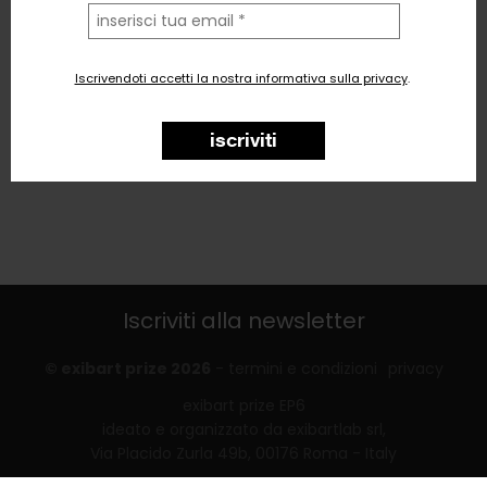
la
tua
email
Iscrivendoti accetti la nostra informativa sulla privacy
.
iscriviti
Iscriviti alla newsletter
© exibart prize 2026
-
termini e condizioni
privacy
exibart prize EP6
ideato e organizzato da exibartlab srl,
Via Placido Zurla 49b, 00176 Roma - Italy