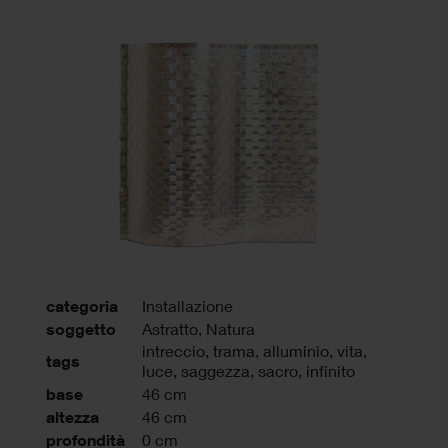
categoria
Installazione
soggetto
Astratto, Natura
intreccio
,
trama
,
alluminio
,
vita
,
tags
luce
,
saggezza
,
sacro
,
infinito
base
46 cm
altezza
46 cm
profondità
0 cm