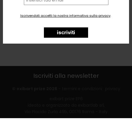
tua
email
Iscrivendoti accetti la nostra informativa sulla privacy
.
iscriviti
Iscriviti alla newsletter
© exibart prize 2026
-
termini e condizioni
privacy
exibart prize EP6
ideato e organizzato da exibartlab srl,
Via Placido Zurla 49b, 00176 Roma - Italy
web design and development by
Infmedia