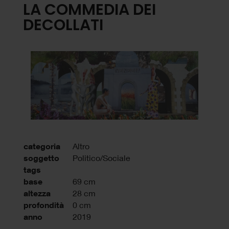
LA COMMEDIA DEI
DECOLLATI
categoria
Altro
soggetto
Politico/Sociale
tags
base
69 cm
altezza
28 cm
profondità
0 cm
anno
2019