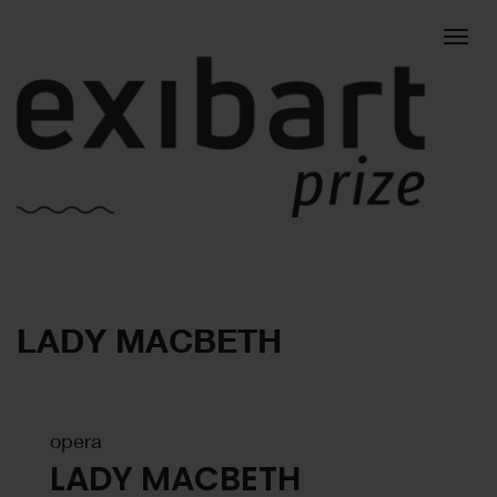
Togg
LADY MACBETH
navig
opera
LADY MACBETH