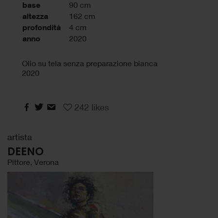
base
90 cm
altezza
162 cm
profondità
4 cm
anno
2020
Olio su tela senza preparazione bianca
2020
242
likes
artista
DEENO
Pittore, Verona