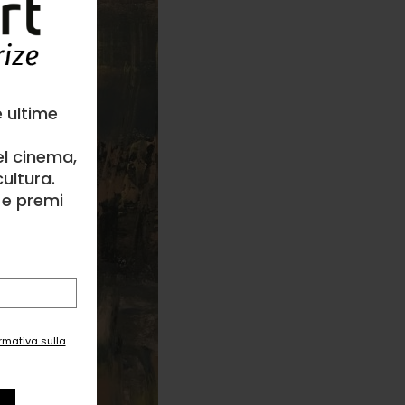
e ultime
el cinema,
ultura.
l e premi
ormativa sulla