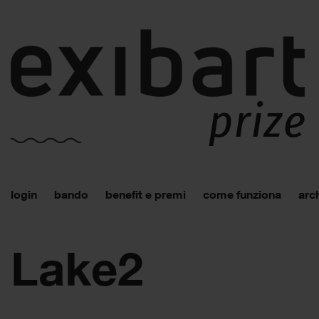
login
bando
benefit e premi
come funziona
arch
Lake2