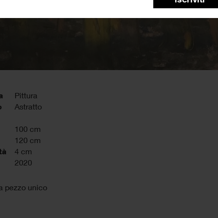
a
Pittura
o
Astratto
100 cm
120 cm
tà
4 cm
2020
da pezzo unico