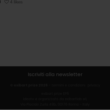
4
likes
Iscriviti alla newsletter
© exibart prize 2026
-
termini e condizioni
privacy
exibart prize EP6
ideato e organizzato da exibartlab srl,
Via Placido Zurla 49b, 00176 Roma - Italy