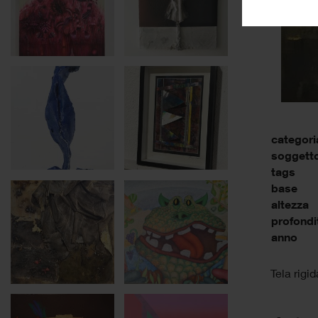
categori
soggett
tags
base
altezza
profondi
anno
Tela rigi