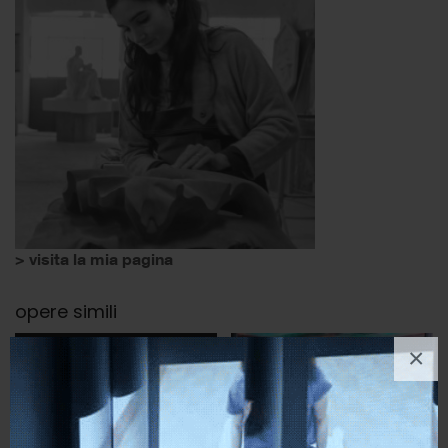
> visita la mia pagina
opere simili
×