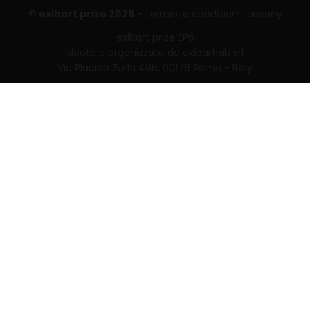
© exibart prize 2026
-
termini e condizioni
privacy
exibart prize EP6
ideato e organizzato da exibartlab srl,
Via Placido Zurla 49b, 00176 Roma - Italy
web design and development by
Infmedia