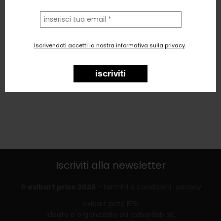
la
tua
email
Iscrivendoti accetti la nostra informativa sulla privacy
.
iscriviti
Iscriviti alla newsletter
© exibart prize 2026
-
termini e condizioni
privacy
exibart prize EP6
ideato e organizzato da exibartlab srl,