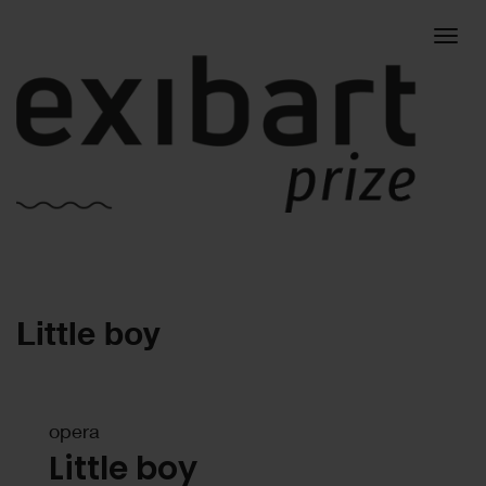
Togg
Little boy
navig
opera
Little boy