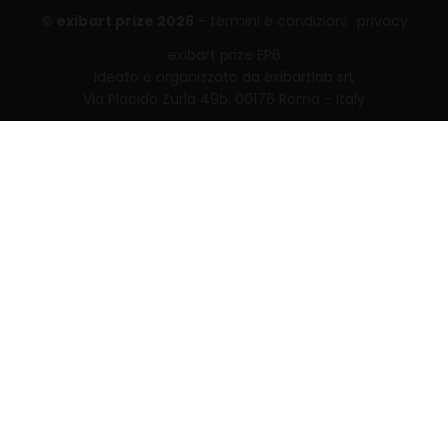
© exibart prize 2026
-
termini e condizioni
privacy
exibart prize EP6
ideato e organizzato da exibartlab srl,
Via Placido Zurla 49b, 00176 Roma - Italy
web design and development by
Infmedia