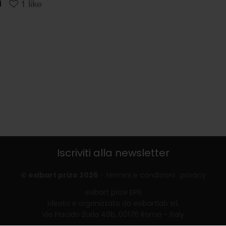
1
like
Iscriviti alla newsletter
© exibart prize 2026
-
termini e condizioni
privacy
exibart prize EP6
ideato e organizzato da exibartlab srl,
Via Placido Zurla 49b, 00176 Roma - Italy