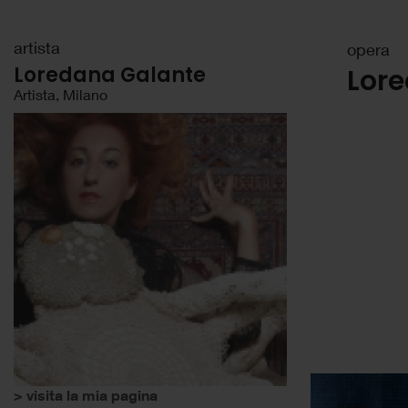
artista
opera
Loredana Galante
Lore
Artista, Milano
> visita la mia pagina