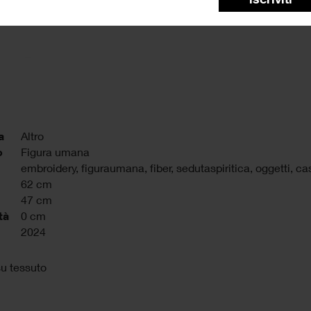
a
Altro
o
Figura umana
embroidery
,
figuraumana
,
fiber
,
sedutaspiritica
,
oggetti
,
ca
62 cm
47 cm
tà
0 cm
2024
u tessuto