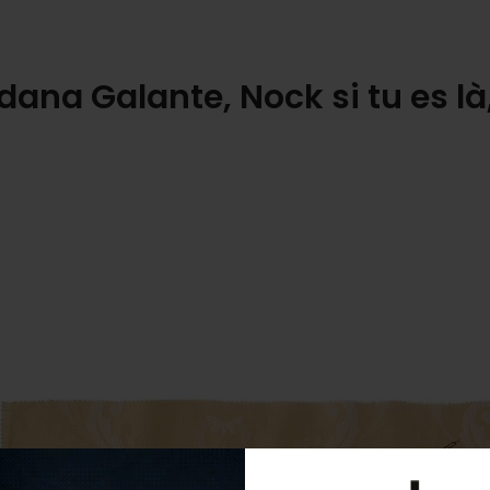
dana Galante, Nock si tu es là