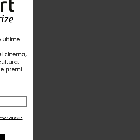
e ultime
el cinema,
ultura.
l e premi
ormativa sulla