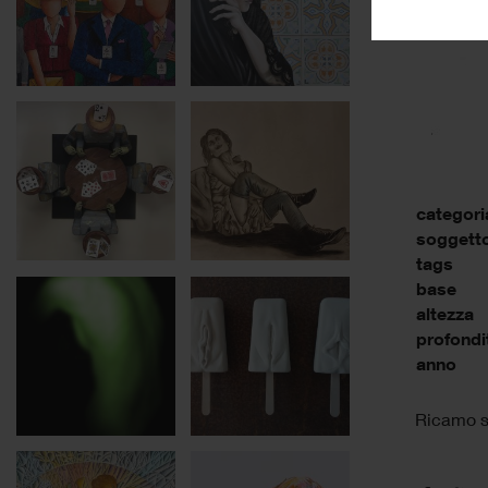
categori
soggett
tags
base
altezza
profondi
anno
Ricamo s