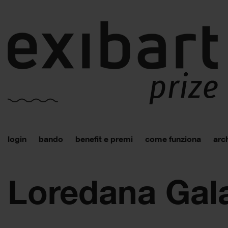
login
bando
benefit e premi
come funziona
arch
Loredana Galan