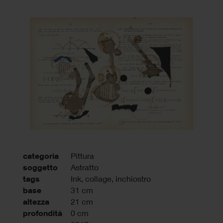
categoria
Pittura
soggetto
Astratto
tags
Ink
,
collage
,
inchiostro
base
31 cm
altezza
21 cm
profondità
0 cm