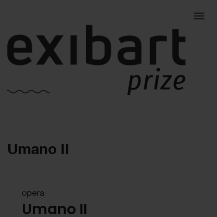
Togg
Umano II
navig
opera
Umano II