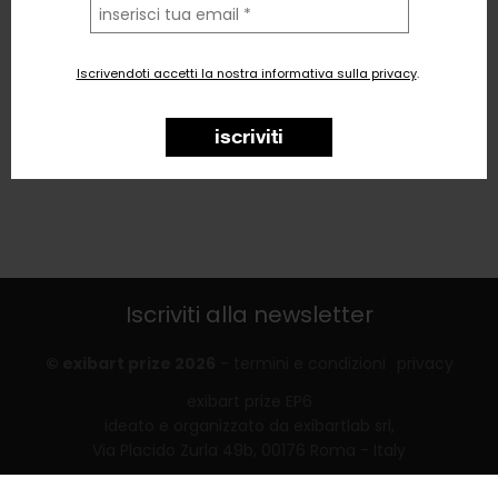
la
tua
email
Iscrivendoti accetti la nostra informativa sulla privacy
.
iscriviti
Iscriviti alla newsletter
© exibart prize 2026
-
termini e condizioni
privacy
exibart prize EP6
ideato e organizzato da exibartlab srl,
Via Placido Zurla 49b, 00176 Roma - Italy