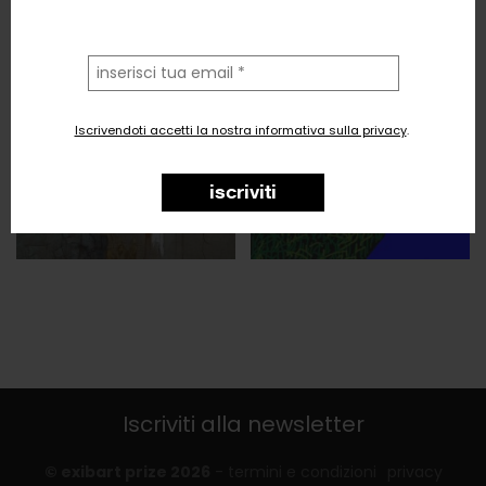
la
tua
email
Iscrivendoti accetti la nostra informativa sulla privacy
.
iscriviti
Iscriviti alla newsletter
© exibart prize 2026
-
termini e condizioni
privacy