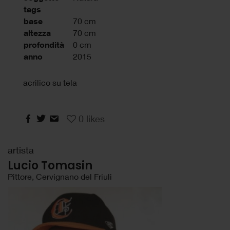
tags
base
70 cm
altezza
70 cm
profondità
0 cm
anno
2015
acrilico su tela
0
likes
artista
Lucio Tomasin
Pittore, Cervignano del Friuli