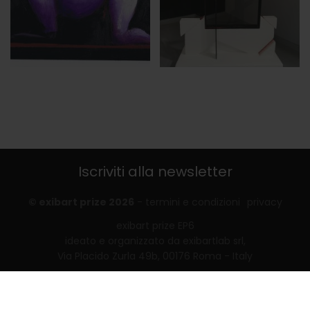
Iscriviti alla newsletter
© exibart prize 2026
-
termini e condizioni
privacy
exibart prize EP6
ideato e organizzato da exibartlab srl,
Via Placido Zurla 49b, 00176 Roma - Italy
web design and development by
Infmedia