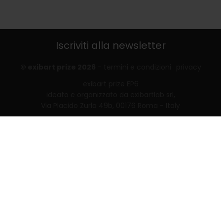
Iscriviti alla newsletter
© exibart prize 2026
-
termini e condizioni
privacy
exibart prize EP6
ideato e organizzato da exibartlab srl,
Via Placido Zurla 49b, 00176 Roma - Italy
web design and development by
Infmedia