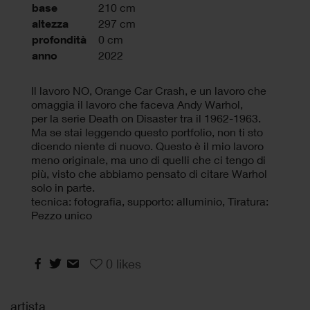
base
210 cm
altezza
297 cm
profondità
0 cm
anno
2022
Il lavoro NO, Orange Car Crash, e un lavoro che
omaggia il lavoro che faceva Andy Warhol,
per la serie Death on Disaster tra il 1962-1963.
Ma se stai leggendo questo portfolio, non ti sto
dicendo niente di nuovo. Questo è il mio lavoro
meno originale, ma uno di quelli che ci tengo di
più, visto che abbiamo pensato di citare Warhol
solo in parte.
tecnica: fotografia, supporto: alluminio, Tiratura:
Pezzo unico
0
likes
artista