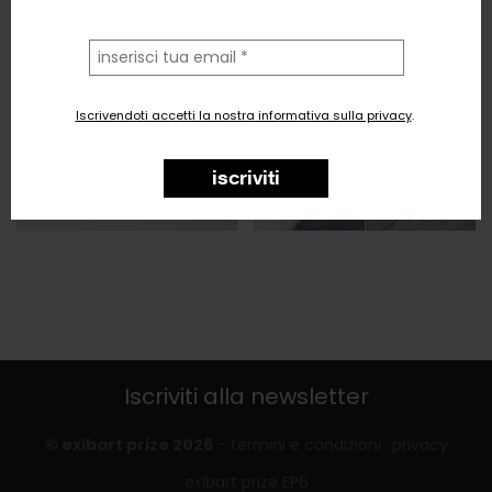
la
tua
email
Iscrivendoti accetti la nostra informativa sulla privacy
.
iscriviti
Iscriviti alla newsletter
© exibart prize 2026
-
termini e condizioni
privacy
exibart prize EP6