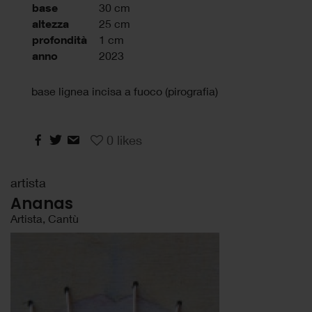
base
30 cm
altezza
25 cm
profondità
1 cm
anno
2023
base lignea incisa a fuoco (pirografia)
0
likes
artista
Ananas
Artista, Cantù