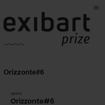
Togg
Orizzonte#6
navig
opera
Orizzonte#6