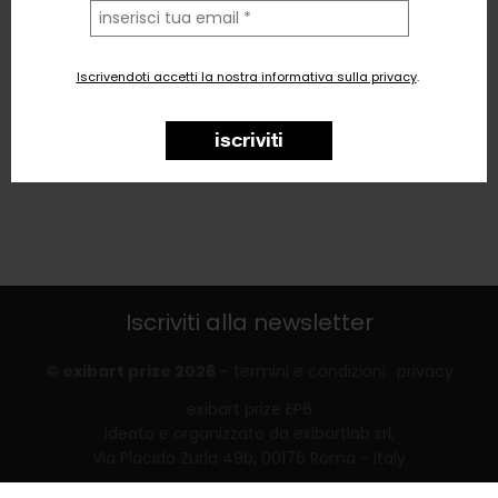
la
tua
email
Iscrivendoti accetti la nostra informativa sulla privacy
.
iscriviti
Iscriviti alla newsletter
© exibart prize 2026
-
termini e condizioni
privacy
exibart prize EP6
ideato e organizzato da exibartlab srl,
Via Placido Zurla 49b, 00176 Roma - Italy