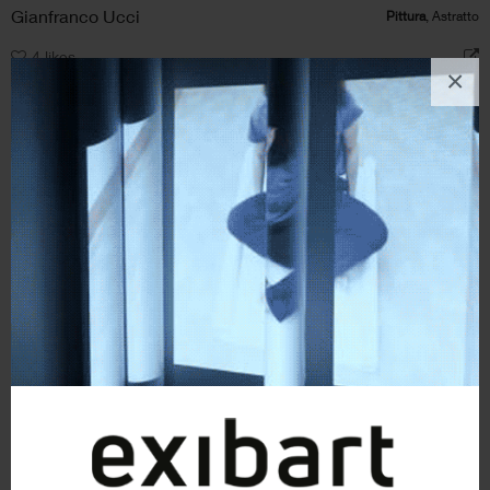
Gianfranco Ucci
Pittura
, Astratto
4
likes
×
Drowned in Anguish