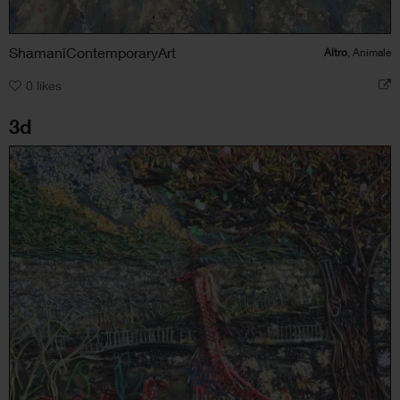
ShamaniContemporaryArt
Altro
, Animale
0
likes
3d