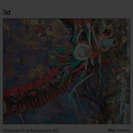
3d
ShamaniContemporaryArt
Altro
, Astratto