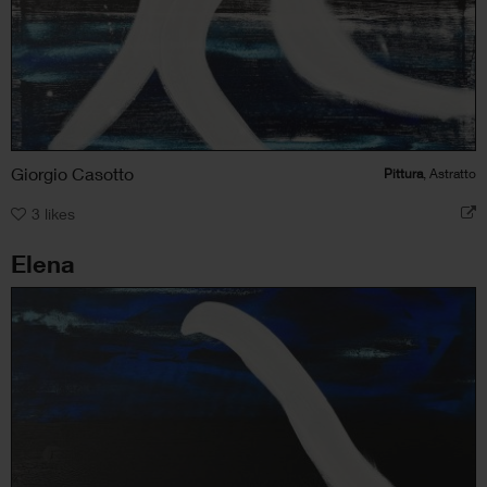
Giorgio Casotto
Pittura
, Astratto
3
likes
Elena