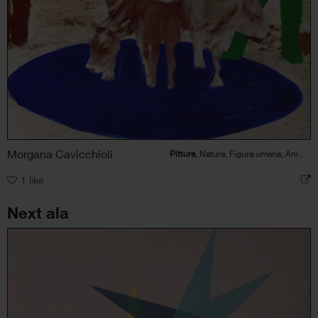
Morgana Cavicchioli
Pittura
, Natura, Figura umana, Animale
1
like
Next ala