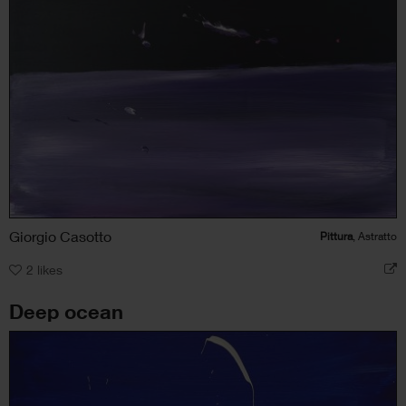
Giorgio Casotto
Pittura
, Astratto
2
likes
Deep ocean