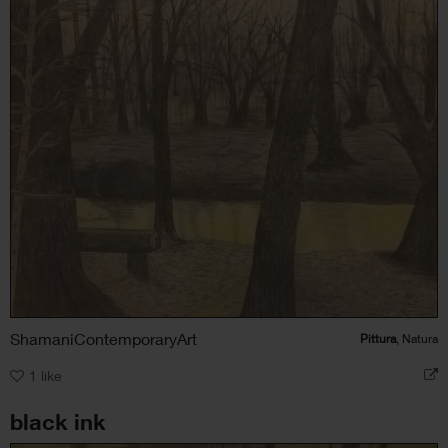
ShamaniContemporaryArt
Pittura
, Natura
1
like
black ink