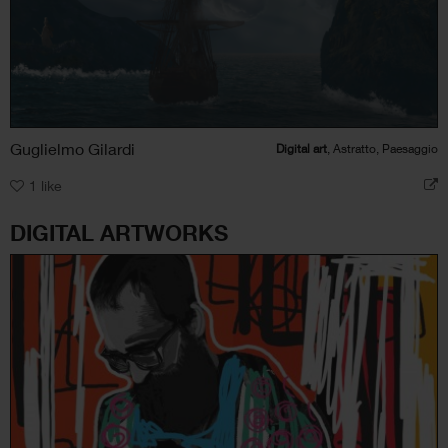
Guglielmo Gilardi
Digital art
, Astratto, Paesaggio
1
like
DIGITAL ARTWORKS