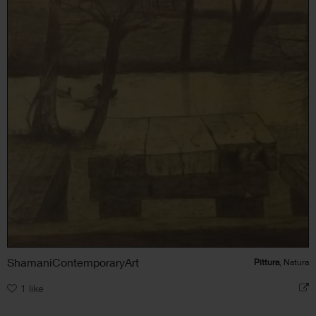
ShamaniContemporaryArt
Pittura
, Natura
1
like