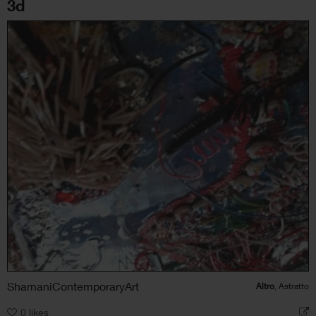
3d
ShamaniContemporaryArt
Altro
, Astratto
0
likes