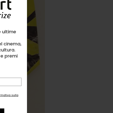
e ultime
el cinema,
ultura.
l e premi
ormativa sulla