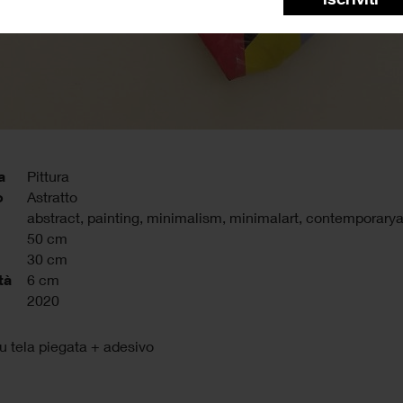
a
Pittura
o
Astratto
abstract
,
painting
,
minimalism
,
minimalart
,
contemporarya
50 cm
30 cm
tà
6 cm
2020
su tela piegata + adesivo