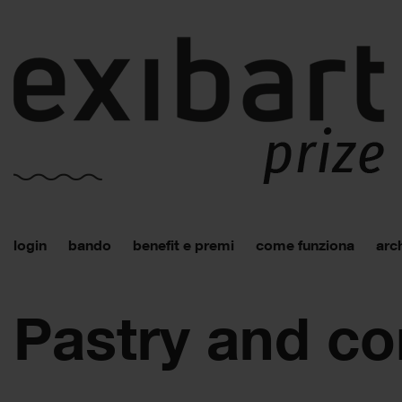
login
bando
benefit e premi
come funziona
arch
Pastry and c