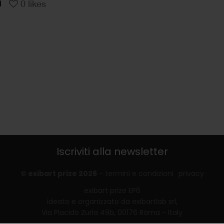
0
likes
Iscriviti alla newsletter
© exibart prize 2026
-
termini e condizioni
privacy
exibart prize EP6
ideato e organizzato da exibartlab srl,
Via Placido Zurla 49b, 00176 Roma - Italy