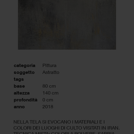
categoria
Pittura
soggetto
Astratto
tags
base
80 cm
altezza
140 cm
profondità
0 cm
anno
2018
NELLA TELA SI EVOCANO I MATERIALI E I
COLORI DEI LUOGHI DI CULTO VISITATI IN IRAN.
TECNICA MISTA: COLORI A POLVERE, SABBIA,