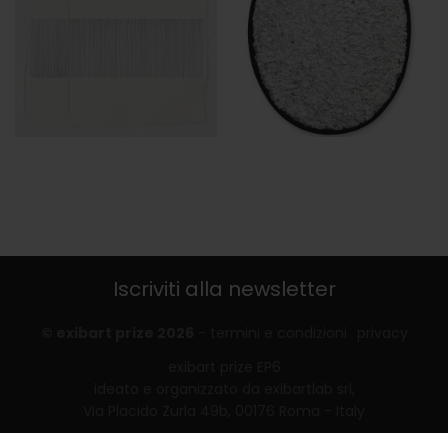
Iscriviti alla newsletter
© exibart prize 2026
-
termini e condizioni
privacy
exibart prize EP6
ideato e organizzato da exibartlab srl,
Via Placido Zurla 49b, 00176 Roma - Italy