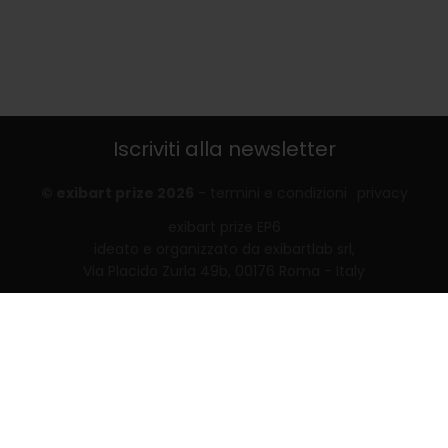
Iscriviti alla newsletter
© exibart prize 2026
-
termini e condizioni
privacy
exibart prize EP6
ideato e organizzato da exibartlab srl,
Via Placido Zurla 49b, 00176 Roma - Italy
web design and development by
Infmedia