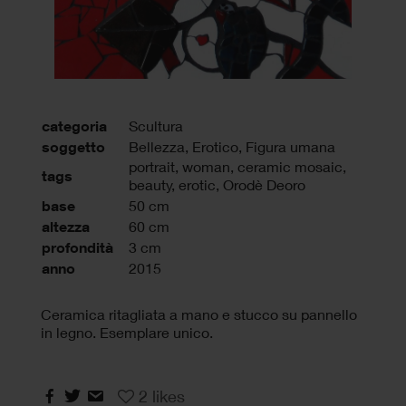
categoria
Scultura
soggetto
Bellezza, Erotico, Figura umana
portrait
,
woman
,
ceramic mosaic
,
tags
beauty
,
erotic
,
Orodè Deoro
base
50 cm
altezza
60 cm
profondità
3 cm
anno
2015
Ceramica ritagliata a mano e stucco su pannello
in legno. Esemplare unico.
2
likes