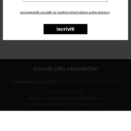
email
Iscrivendoti accetti la nostra informativa sulla privacy
.
iscriviti
Iscriviti alla newsletter
© exibart prize 2026
-
termini e condizioni
privacy
exibart prize EP6
ideato e organizzato da exibartlab srl,
Via Placido Zurla 49b, 00176 Roma - Italy
web design and development by
Infmedia