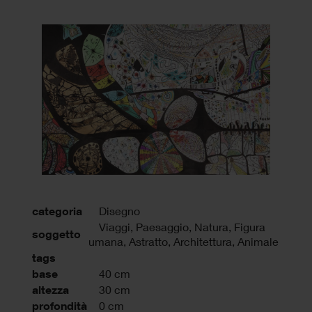
categoria
Disegno
Viaggi, Paesaggio, Natura, Figura
soggetto
umana, Astratto, Architettura, Animale
tags
base
40 cm
altezza
30 cm
profondità
0 cm