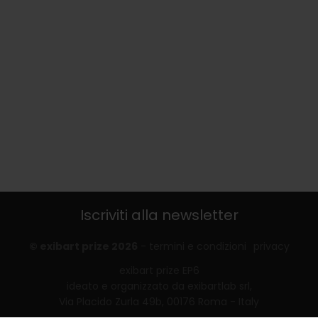
Iscriviti alla newsletter
© exibart prize 2026
-
termini e condizioni
privacy
exibart prize EP6
ideato e organizzato da exibartlab srl,
Via Placido Zurla 49b, 00176 Roma - Italy