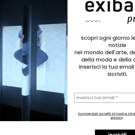
scopri ogni giorno l
notizie
nel mondo dell'arte, d
della moda e della c
Inserisci la tua emai
iscriviti.
la
tua
a
Disegno
email
o
Viaggi, Paesaggio, Natura, Figura umana, Astratto, Archite
Iscrivendoti accetti la nostra inf
privacy
.
40 cm
30 cm
iscriviti