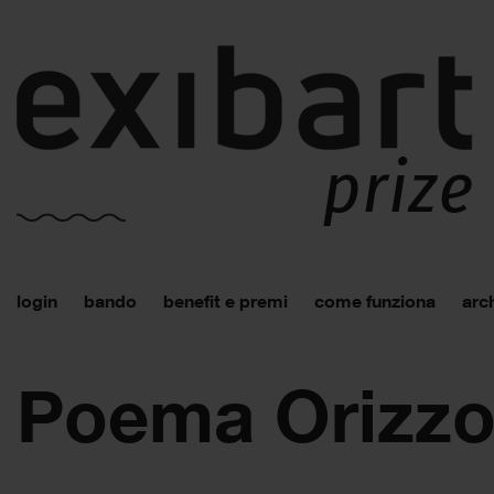
login
bando
benefit e premi
come funziona
arch
Poema Orizzon