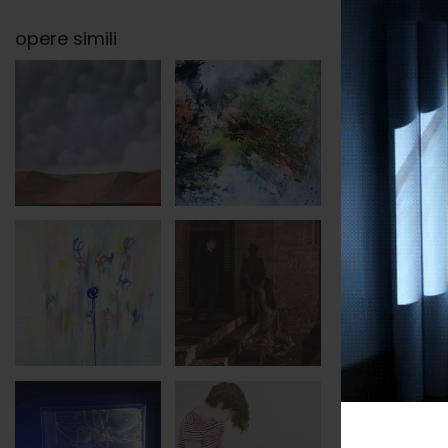
opere simili
categori
soggett
tags
base
altezza