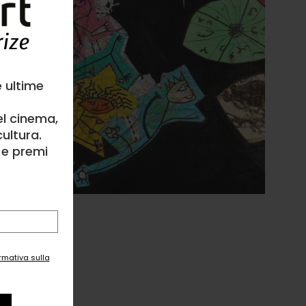
e ultime
el cinema,
ultura.
l e premi
ttura, Animale
ormativa sulla