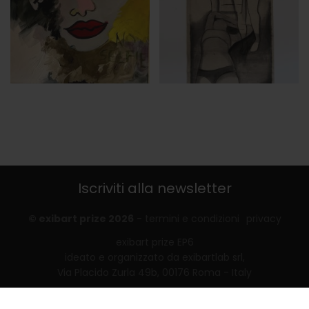
Iscriviti alla newsletter
© exibart prize 2026
-
termini e condizioni
privacy
exibart prize EP6
ideato e organizzato da exibartlab srl,
Via Placido Zurla 49b, 00176 Roma - Italy
web design and development by
Infmedia