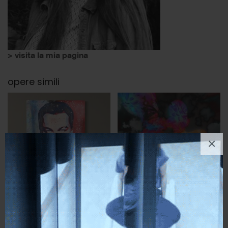
> visita la mia pagina
opere simili
×