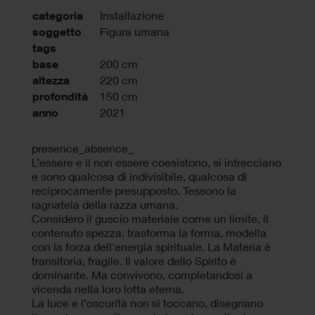
categoria
Installazione
soggetto
Figura umana
tags
base
200 cm
altezza
220 cm
profondità
150 cm
anno
2021
presence_absence_
L’essere e il non essere coesistono, si intrecciano
e sono qualcosa di indivisibile, qualcosa di
reciprocamente presupposto. Tessono la
ragnatela della razza umana.
Considero il guscio materiale come un limite, il
contenuto spezza, trasforma la forma, modella
con la forza dell'energia spirituale. La Materia è
transitoria, fragile. Il valore dello Spirito è
dominante. Ma convivono, completandosi a
vicenda nella loro lotta eterna.
La luce e l’oscurità non si toccano, disegnano