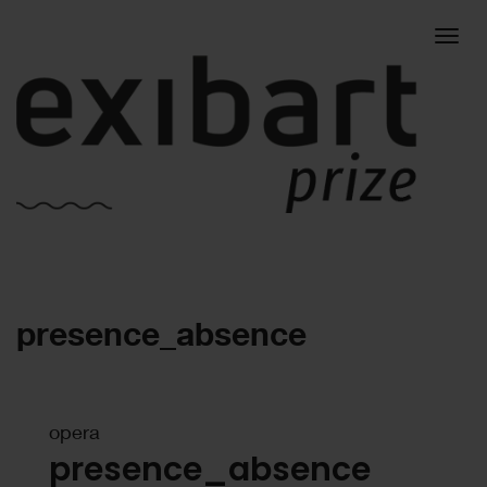
Togg
presence_absence
navig
opera
presence_absence