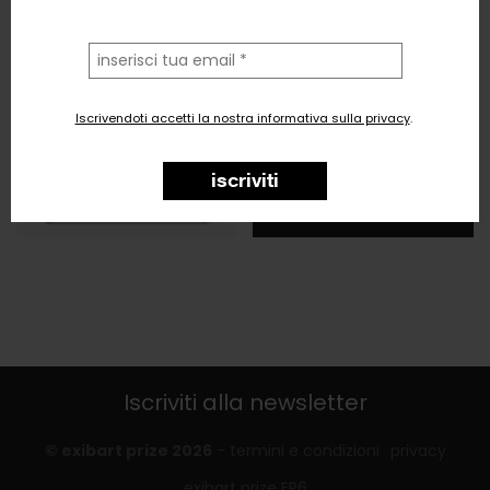
la
tua
email
Iscrivendoti accetti la nostra informativa sulla privacy
.
iscriviti
Iscriviti alla newsletter
© exibart prize 2026
-
termini e condizioni
privacy
exibart prize EP6