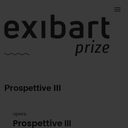
Togg
Prospettive III
navig
opera
Prospettive III