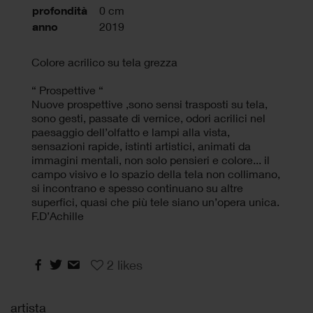
profondità
0 cm
anno
2019
Colore acrilico su tela grezza
“ Prospettive “
Nuove prospettive ,sono sensi trasposti su tela,
sono gesti, passate di vernice, odori acrilici nel
paesaggio dell’olfatto e lampi alla vista,
sensazioni rapide, istinti artistici, animati da
immagini mentali, non solo pensieri e colore... il
campo visivo e lo spazio della tela non collimano,
si incontrano e spesso continuano su altre
superfici, quasi che più tele siano un’opera unica.
F.D’Achille
2
likes
artista