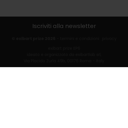
Iscriviti alla newsletter
© exibart prize 2026
-
termini e condizioni
privacy
exibart prize EP6
ideato e organizzato da exibartlab srl,
Via Placido Zurla 49b, 00176 Roma - Italy
web design and development by
Infmedia