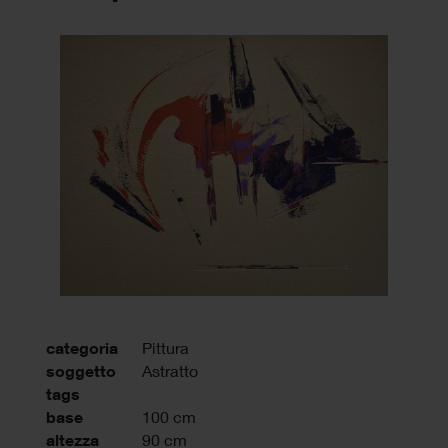
categoria
Pittura
soggetto
Astratto
tags
base
100 cm
altezza
90 cm