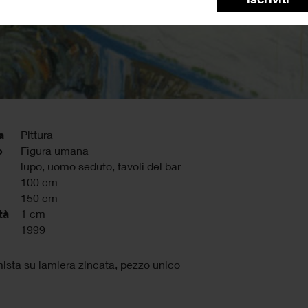
a
Pittura
o
Figura umana
lupo
,
uomo seduto
,
tavoli del bar
100 cm
150 cm
tà
1 cm
1999
ista su lamiera zincata, pezzo unico