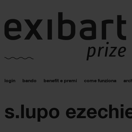
login
bando
benefit e premi
come funziona
arch
s.lupo ezechi