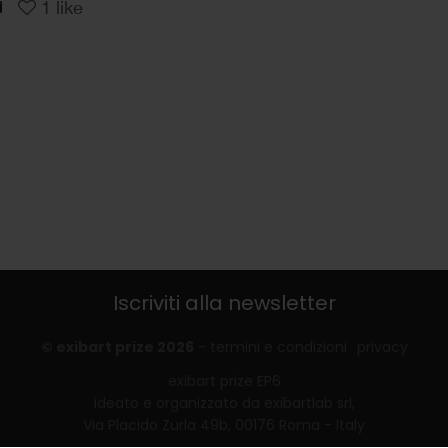
1
like
Iscriviti alla newsletter
© exibart prize 2026
-
termini e condizioni
privacy
exibart prize EP6
ideato e organizzato da exibartlab srl,
Via Placido Zurla 49b, 00176 Roma - Italy