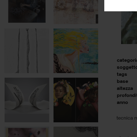
categori
soggett
tags
base
altezza
profondi
anno
tecnica m