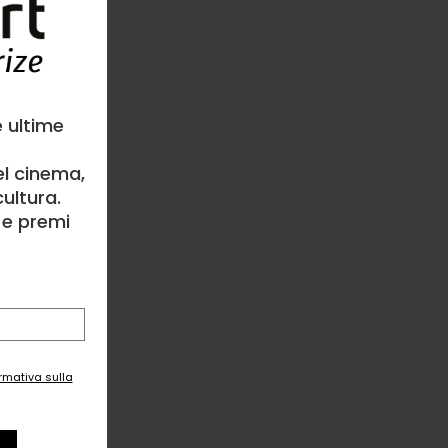
e ultime
el cinema,
ultura.
l e premi
ormativa sulla