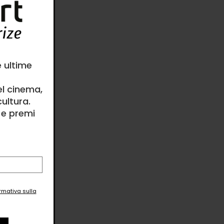
e ultime
el cinema,
ultura.
l e premi
ormativa sulla