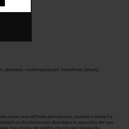
n
,
princess
,
contemporaryart
,
temptress
,
beauty
,
ata come una raffinata principessa, assorta e persa fra
uietanti occhi eterocromi diventano lo specchio del suo
orale macchiata dal delitto che sta per istigare (la