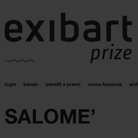
login
bando
benefit e premi
come funziona
arch
SALOME’