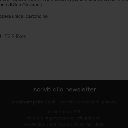
one di San Giovanni).
opera unica, cartoncino
2
likes
Iscriviti alla newsletter
© exibart prize 2026
-
termini e condizioni
privacy
exibart prize EP6
ideato e organizzato da exibartlab srl,
Via Placido Zurla 49b, 00176 Roma - Italy