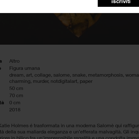
iscriviti
a
Altro
o
Figura umana
dream
,
art
,
collage
,
salome
,
snake
,
metamorphosis
,
woma
charming
,
murder
,
notdigitalart
,
paper
50 cm
70 cm
tà
0 cm
2018
 Katie Holmes é trasformata in una moderna Salomè qui raffigur
tà della sua maliarda eleganza e un’efferata malvagità. Gli inq
eriore in bilico fra un'irreprensibile regalità e una condotta imm