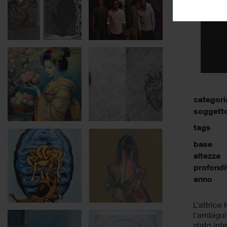
categori
soggett
tags
base
altezza
profondi
anno
L’attrice
l'ambigui
stato int