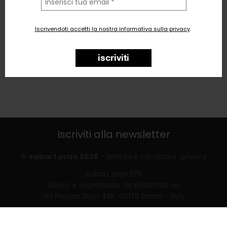
tua
email
Iscrivendoti accetti la nostra informativa sulla privacy
.
iscriviti
Iscriviti alla newsletter
© exibart prize 2026
-
termini e condizioni
privacy
exibart prize EP6
ideato e organizzato da exibartlab srl,
Via Placido Zurla 49b, 00176 Roma - Italy
web design and development by
Infmedia