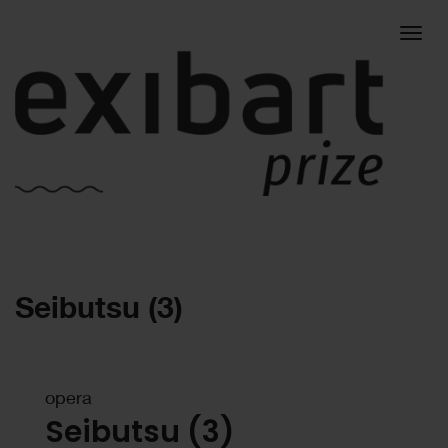
Togg
Seibutsu (3)
navig
opera
Seibutsu (3)