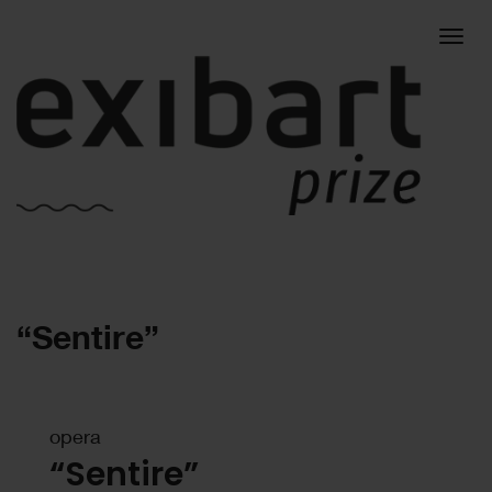
Togg
“Sentire”
navig
opera
“Sentire”