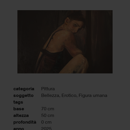
categoria
Pittura
soggetto
Bellezza, Erotico, Figura umana
tags
base
70 cm
altezza
50 cm
profondità
0 cm
anno
2025