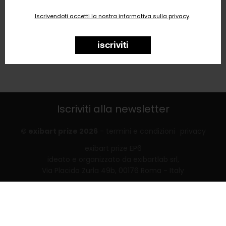
email
Iscrivendoti accetti la nostra informativa sulla privacy
.
iscriviti
Iscriviti alla newsletter
© exibart prize 2026
-
termini e condizioni
privacy
exibart prize EP6
ideato e organizzato da exibartlab srl,
Via Placido Zurla 49b, 00176 Roma - Italy
web design and development by
Infmedia