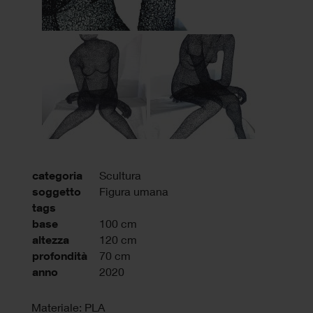
categoria
Scultura
soggetto
Figura umana
tags
base
100 cm
altezza
120 cm
profondità
70 cm
anno
2020
Materiale: PLA