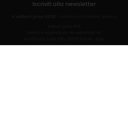
Iscriviti alla newsletter
© exibart prize 2026
-
termini e condizioni
privacy
exibart prize EP6
ideato e organizzato da exibartlab srl,
Via Placido Zurla 49b, 00176 Roma - Italy
web design and development by
Infmedia