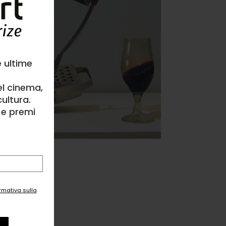
e ultime
el cinema,
ultura.
l e premi
ormativa sulla
e