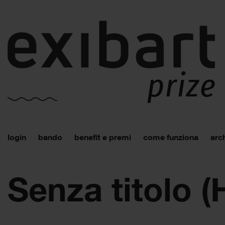
login
bando
benefit e premi
come funziona
arch
Senza titolo 