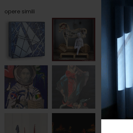
opere simili
categori
soggett
tags
base