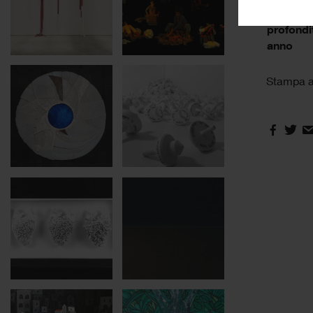
altezza
profondi
anno
Stampa a 