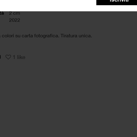
76 cm
tà
2 cm
2022
colori su carta fotografica. Tiratura unica.
1
like