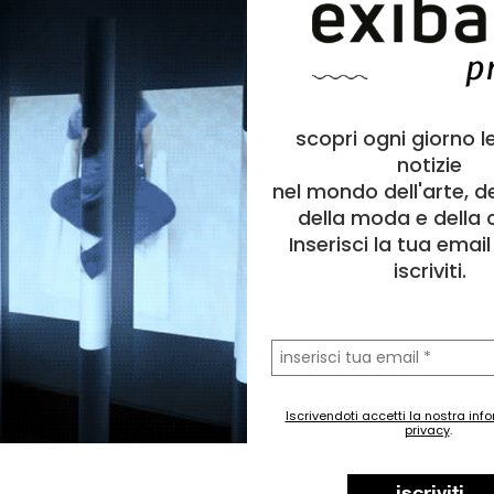
scopri ogni giorno l
notizie
nel mondo dell'arte, d
della moda e della c
Inserisci la tua emai
iscriviti.
la
tua
email
a
Fotografia
Iscrivendoti accetti la nostra inf
privacy
.
o
Politico/Sociale, Bellezza
sospensione
,
effimero
,
fragilità
,
condione umana
,
flutturar
108 cm
iscriviti