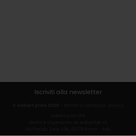
Iscriviti alla newsletter
© exibart prize 2026
-
termini e condizioni
privacy
exibart prize EP6
ideato e organizzato da exibartlab srl,
Via Placido Zurla 49b, 00176 Roma - Italy