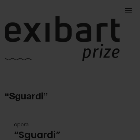
Togg
“Sguardi”
navig
opera
“Sguardi”