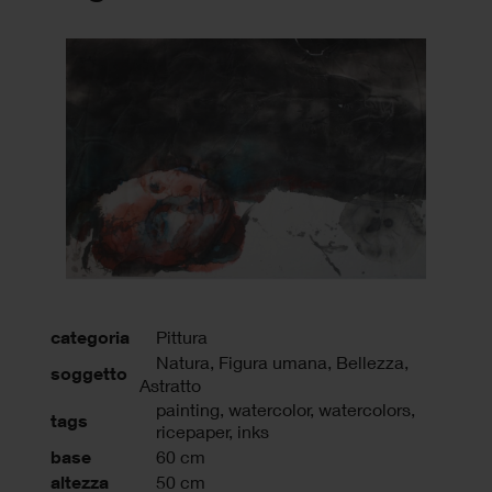
categoria
Pittura
Natura, Figura umana, Bellezza,
soggetto
Astratto
painting
,
watercolor
,
watercolors
,
tags
ricepaper
,
inks
base
60 cm
altezza
50 cm