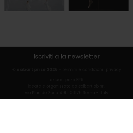
Iscriviti alla newsletter
© exibart prize 2026
-
termini e condizioni
privacy
exibart prize EP6
ideato e organizzato da exibartlab srl,
Via Placido Zurla 49b, 00176 Roma - Italy
web design and development by
Infmedia