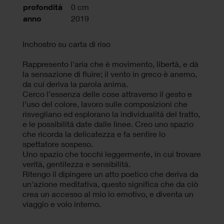
profondità
0 cm
anno
2019
Inchostro su carta di riso
Rappresento l'aria che è movimento, libertà, e dà
la sensazione di fluire; il vento in greco è anemo,
da cui deriva la parola anima.
Cerco l’essenza delle cose attraverso il gesto e
l’uso del colore, lavoro sulle composizioni che
risvegliano ed esplorano la individualitá del tratto,
e le possibilitá date dalle linee. Creo uno spazio
che ricorda la delicatezza e fa sentire lo
spettatore sospeso.
Uno spazio che tocchi leggermente, in cui trovare
verità, gentilezza e sensibilità.
Ritengo il dipingere un atto poetico che deriva da
un'azione meditativa, questo significa che da ciò
crea un accesso al mio io emotivo, e diventa un
viaggio e volo interno.