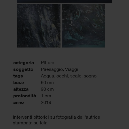
categoria
Pittura
soggetto
Paesaggio, Viaggi
tags
Acqua
,
occhi
,
scale
,
sogno
base
60 cm
altezza
90 cm
profondità
1 cm
anno
2019
Interventi pittorici su fotografia dell'autrice
stampata su tela