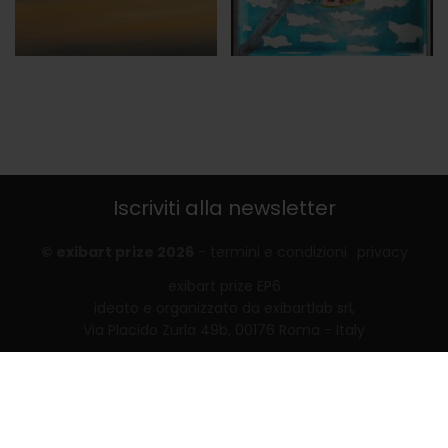
Iscriviti alla newsletter
© exibart prize 2026
-
termini e condizioni
privacy
exibart prize EP6
ideato e organizzato da exibartlab srl,
Via Placido Zurla 49b, 00176 Roma - Italy
web design and development by
Infmedia