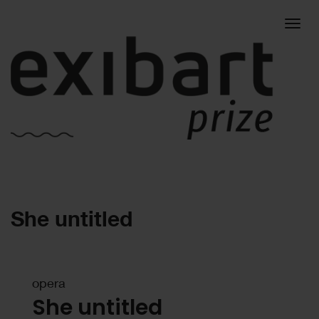
Togg
She untitled
navig
opera
She untitled