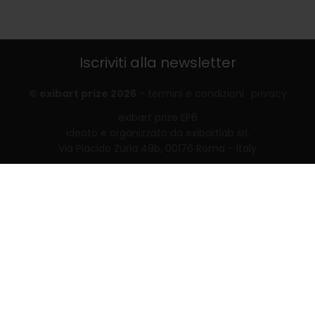
Iscriviti alla newsletter
© exibart prize 2026
-
termini e condizioni
privacy
exibart prize EP6
ideato e organizzato da exibartlab srl,
Via Placido Zurla 49b, 00176 Roma - Italy
web design and development by
Infmedia