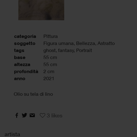
categoria
Pittura
soggetto
Figura umana, Bellezza, Astratto
tags
ghost
,
fantasy
,
Portrait
base
55 cm
altezza
55 cm
profondità
2 cm
anno
2021
Olio su tela di lino
3
likes
artista