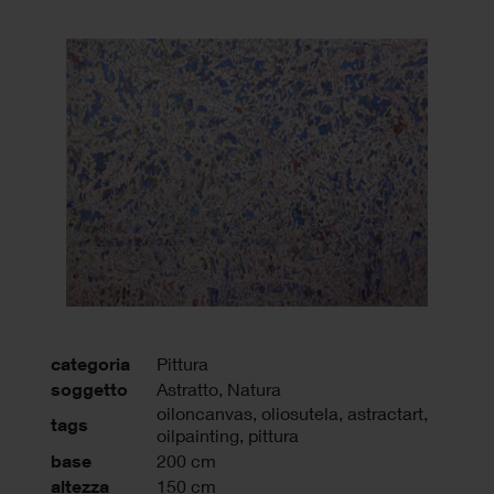
categoria
Pittura
soggetto
Astratto, Natura
oiloncanvas
,
oliosutela
,
astractart
,
tags
oilpainting
,
pittura
base
200 cm
altezza
150 cm