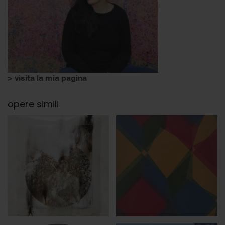
> visita la mia pagina
opere simili