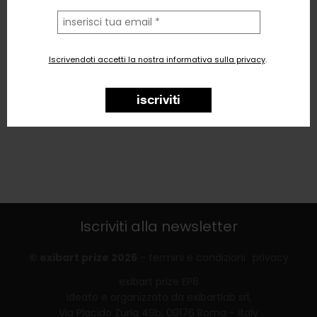
la
tua
email
Iscrivendoti accetti la nostra informativa sulla privacy
.
iscriviti
Iscriviti alla newsletter
© exibart prize 2026
-
termini e condizioni
privacy
exibart prize EP6
ideato e organizzato da exibartlab srl,
Via Placido Zurla 49b, 00176 Roma - Italy