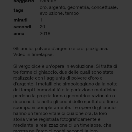
soggetto
Astratto
oro
,
argento
,
geometria
,
concettuale
,
tags
evoluzione
,
tempo
minuti
1
secondi
20
anno
2018
Ghiaccio, polvere d’argento e oro, plexiglass.
Video in timelapse.
Silvergoldice è un’opera in evoluzione. Si tratta di
tre forme di ghiaccio, due delle quali sono state
realizzate con l’aggiunta di polvere d'oro e
d'argento. I metalli che simboleggiano dalla notte
dei tempi l'immortalità e la perfezione metafisica
perdono la propria forma geometrica razionale e
riconoscibile sotto gli occhi dello spettatore fino a
scomporsi completamente. Le opere di ghiaccio
hanno un tempo vitale di qualche ora, la loro
storia viene registrata fotograficamente e
mediante la realizzazione di un timelapse, che
mostra nell'arco di pochi secondi la loro