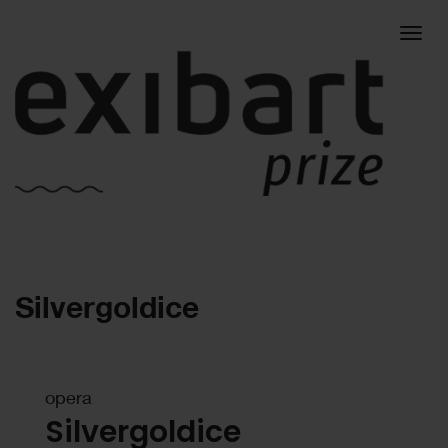
Togg
Silvergoldice
navig
opera
Silvergoldice