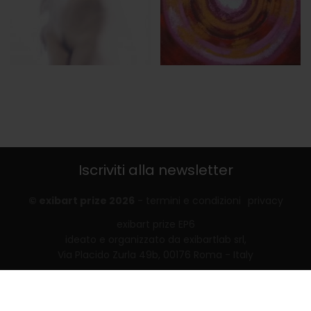
Iscriviti alla newsletter
© exibart prize 2026
-
termini e condizioni
privacy
exibart prize EP6
ideato e organizzato da exibartlab srl,
Via Placido Zurla 49b, 00176 Roma - Italy
web design and development by
Infmedia